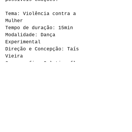
Tema: Violência contra a 
Mulher
Tempo de duração: 15min
Modalidade: Dança 
Experimental
Direção e Concepção: Taís 
Vieira
Coreografia: Coletivo flores
Intérpretes: Dani Morethe, 
Joyce Pacheco, Luiz Philipe 
Spranger e Renato Mota
"
LIRÍOPE
"
Liríope é um trabalho 