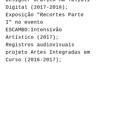
Designer Gráfico na Talyuli 
Digital (2017-2018);
Exposição "Recortes Parte 
I" no evento 
ESCAMBO:Intensivão 
Artístico (2017);
Registros audiovisuais 
projeto Artes Integradas em 
Curso (2016-2017);
Registros audiovisuais 
Coletivo Flores, em 
circulação Nacional (2016 - 
2017);
Registro Fotográfico evento 
"6º Kolirius Internacional 
de Graffiti" (2016)
Registro Fotográfico 
projeto "Papo Reto e Arte 
Urbana" (2016);