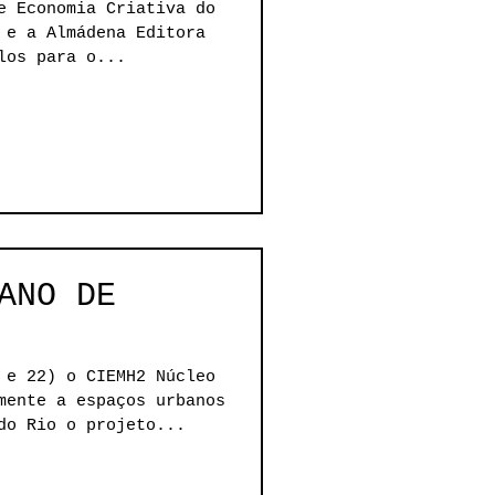
 CULTURAIS
e Economia Criativa do
 e a Almádena Editora
los para o...
ANO DE
 e 22) o CIEMH2 Núcleo
mente a espaços urbanos
do Rio o projeto...