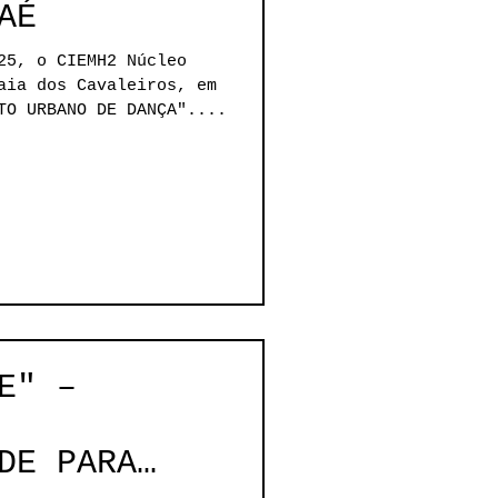
AÉ
Núcleo
aia dos Cavaleiros, em
TO URBANO DE DANÇA"....
E" –
DE PARA