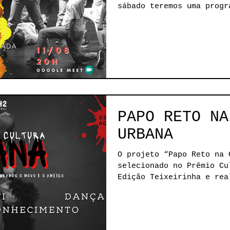
sábado teremos uma progr
com...
PAPO RETO NA
URBANA
O projeto “Papo Reto na 
selecionado no Prêmio Cu
Edição Teixeirinha e rea
Núcleo...