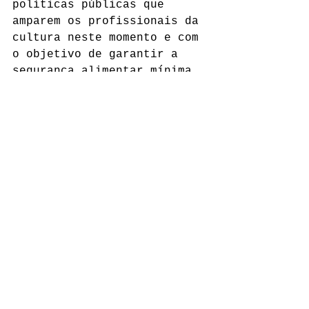
políticas públicas que 
amparem os profissionais da 
cultura neste momento e com 
o objetivo de garantir a 
segurança alimentar mínima 
de todos os profissionais 
ligados às suas atividades, 
o CIEMH2 Núcleo Cultural 
apresenta o projeto “CIEMH2 
COmVIDA – ações em favor 
dos artistas de Macaé”.
A programação acontece 
através do canal do YouTube 
do "ciemh2macae" toda 
quinta-feira, às 20h.
Todas as contribuições 
destinadas ao projeto serão 