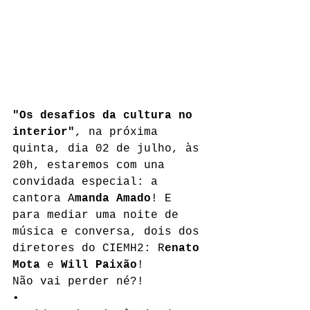
"Os desafios da cultura no 
interior"
, na próxima 
quinta, dia 02 de julho, às 
20h, estaremos com una 
convidada especial: a 
cantora A
manda Amado
! E 
para mediar uma noite de 
música e conversa, dois dos 
diretores do CIEMH2: R
enato 
Mota
 e 
Will Paixão
!
Não vai perder né?!
•