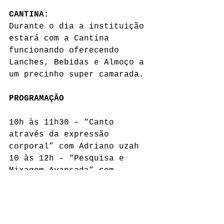
CANTINA:
Durante o dia a instituição 
estará com a Cantina 
funcionando oferecendo 
Lanches, Bebidas e Almoço a 
um precinho super camarada.
PROGRAMAÇÃO
10h às 11h30 – “Canto 
através da expressão 
corporal” com Adriano uzah
10 às 12h – “Pesquisa e 
Mixagem Avansada” com 
Thales Gomes
11h30 às 13h "Ensaio 
COLETIVO" com Taís Vieira